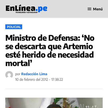
Saltar
Menú
al
Periodismo
contenido
en Línea
PUBLICADO
POLICIAL
EN
Ministro de Defensa: ‘No
se descarta que Artemio
esté herido de necesidad
mortal’
por
Redacción Lima
10 de febrero del 2012 - 17:38:22