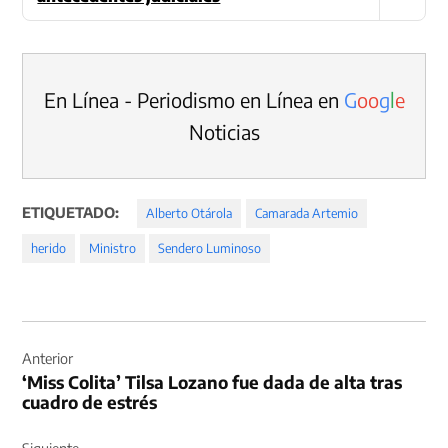
En Línea - Periodismo en Línea en
G
o
o
g
l
e
Noticias
ETIQUETADO:
Alberto Otárola
Camarada Artemio
herido
Ministro
Sendero Luminoso
Navegación
de
Anterior
‘Miss Colita’ Tilsa Lozano fue dada de alta tras
entradas
cuadro de estrés
Siguiente