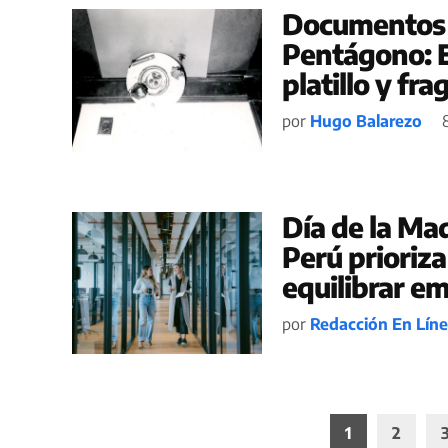
Documentos 
Pentágono: E
platillo y fr
por
Hugo Balarezo
Día de la Ma
Perú prioriza
equilibrar em
por
Redacción En Lín
Paginación
1
2