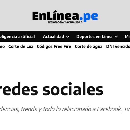
ligencia artificial
Actualidad
Deportes en Línea
Mi
Open
Open
smo
Corte de Luz
Códigos Free Fire
Corte de agua
DNI vencid
dropdown
dropdo
menu
menu
redes sociales
dencias, trends y todo lo relacionado a Facebook, T