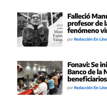
Falleció Man
profesor de l
fenómeno vir
por
Redacción En Lín
Fonavi: Se in
Banco de la 
beneficiarios
por
Redacción En Lín