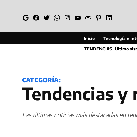
Saltar
al
Google
Facebook
Twitter
Whatsapp
Instagram
YouTube
Web
Pinterest
Linkedin
contenido
Inicio
Tecnología e inte
TENDENCIAS
Último si
CATEGORÍA:
Tendencias y 
Las últimas noticias más destacadas en ten