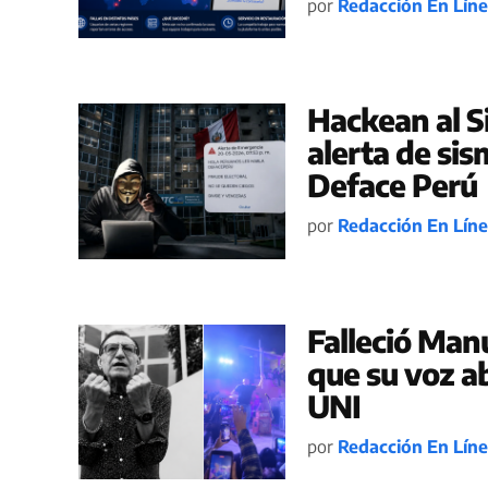
por
Redacción En Lín
Hackean al S
alerta de sis
Deface Perú
por
Redacción En Lín
Falleció Man
que su voz ab
UNI
por
Redacción En Lín