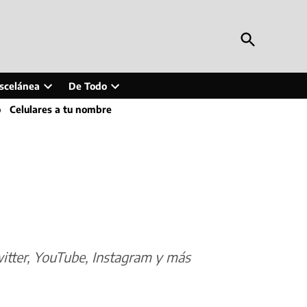
Open
Periodismo en Línea
Search
Inteligencia artificial, tecnología, tendencias,
actualidad y más
scelánea
De Todo
Open
Open
o
Celulares a tu nombre
wn
dropdown
dropdown
menu
menu
witter, YouTube, Instagram y más