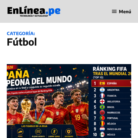
Saltar
Menú
al
Periodismo
contenido
en Línea
CATEGORÍA:
Fútbol