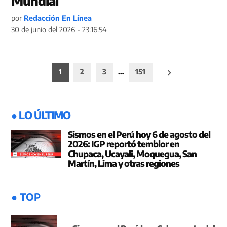
Mundial
por
Redacción En Línea
30 de junio del 2026 - 23:16:54
Paginación
1
2
3
…
151
de
entradas
● LO ÚLTIMO
Sismos en el Perú hoy 6 de agosto del
2026: IGP reportó temblor en
Chupaca, Ucayali, Moquegua, San
Martín, Lima y otras regiones
● TOP