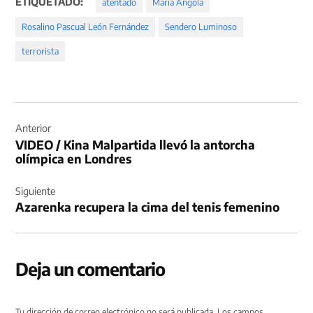
ETIQUETADO:
atentado
María Angola
Rosalino Pascual León Fernández
Sendero Luminoso
terrorista
Navegación
de
Anterior
VIDEO / Kina Malpartida llevó la antorcha
entradas
olímpica en Londres
Siguiente
Azarenka recupera la cima del tenis femenino
Deja un comentario
Tu dirección de correo electrónico no será publicada.
Los campos