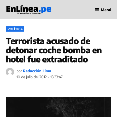
Saltar
Menú
al
Periodismo
contenido
en Línea
PUBLICADO
POLÍTICA
EN
Terrorista acusado de
detonar coche bomba en
hotel fue extraditado
por
Redacción Lima
10 de julio del 2012 - 13:33:47