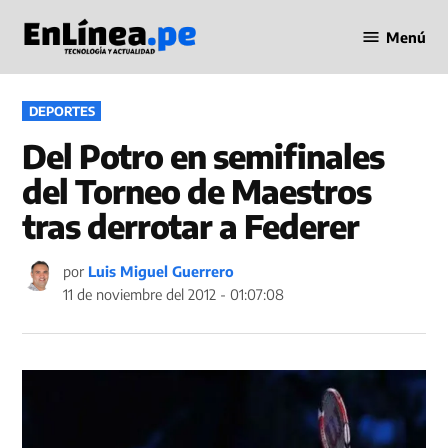
Saltar
Menú
al
Periodismo
contenido
en Línea
PUBLICADO
DEPORTES
EN
Del Potro en semifinales
del Torneo de Maestros
tras derrotar a Federer
por
Luis Miguel Guerrero
11 de noviembre del 2012 - 01:07:08