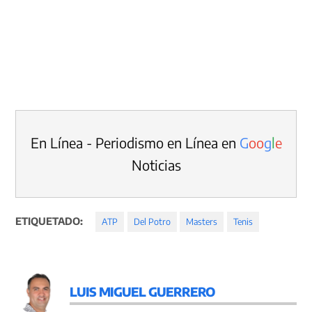
En Línea - Periodismo en Línea en
G
o
o
g
l
e
Noticias
ETIQUETADO:
ATP
Del Potro
Masters
Tenis
LUIS MIGUEL GUERRERO