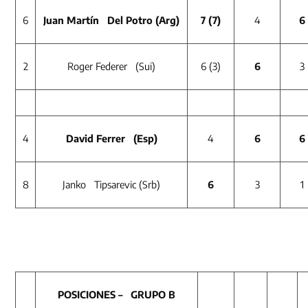
6
Juan Martín Del Potro (Arg)
7
(7)
4
6
2
Roger Federer (Sui)
6 (3)
6
3
4
David Ferrer (Esp)
4
6
6
8
Janko Tipsarevic (Srb)
6
3
1
POSICIONES – GRUPO B