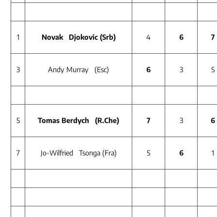
1
Novak Djokovic (Srb)
4
6
7
3
Andy Murray (Esc)
6
3
5
5
Tomas Berdych (R.Che)
7
3
6
7
Jo-Wilfried Tsonga (Fra)
5
6
1