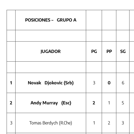
POSICIONES – GRUPO A
JUGADOR
PG
PP
SG
1
Novak Djokovic (Srb)
3
0
6
2
Andy Murray (Esc)
2
1
5
3
Tomas Berdych (R.Che)
1
2
3