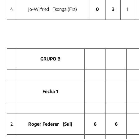
4
Jo-Wilfried Tsonga (Fra)
0
3
1
GRUPO B
Fecha 1
2
Roger Federer (Sui)
6
6