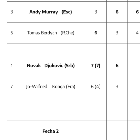
3
Andy Murray (Esc)
3
6
6
5
Tomas Berdych (R.Che)
6
3
4
1
Novak Djokovic (Srb)
7
(7)
6
7
Jo-Wilfried Tsonga (Fra)
6 (4)
3
Fecha 2