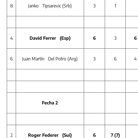
8
Janko Tipsarevic (Srb)
3
1
4
David Ferrer (Esp)
6
3
6
6
Juan Martín Del Potro (Arg)
3
6
4
Fecha 2
2
Roger Federer (Sui)
6
7
(7)