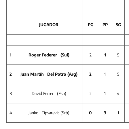
JUGADOR
PG
PP
SG
1
Roger Federer (Sui)
2
1
5
2
Juan Martín Del Potro (Arg)
2
1
5
3
David Ferrer (Esp)
2
1
4
4
Janko Tipsarevic (Srb)
0
3
1