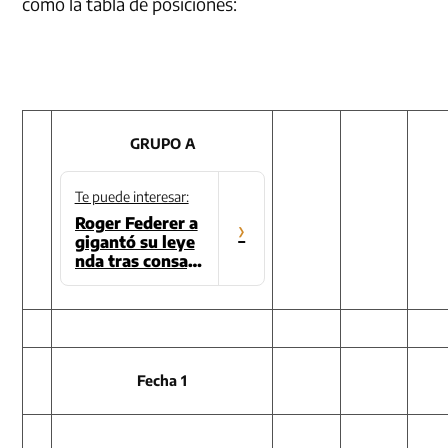
como la tabla de posiciones:
GRUPO A
Te puede interesar:
Roger Federer a
›
gigantó su leye
nda tras consag
rarse campeón d
el Abierto de Au
stralia
Fecha 1