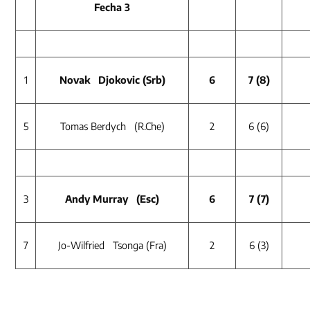
Fecha 3
1
Novak Djokovic (Srb)
6
7
(8)
5
Tomas Berdych (R.Che)
2
6 (6)
3
Andy Murray (Esc)
6
7
(7)
7
Jo-Wilfried Tsonga (Fra)
2
6 (3)