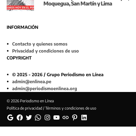
Moquegua, San Martín y Lima
INFORMACIÓN
Contacto y quienes somos
Privacidad y condiciones de uso
COPYRIGHT
© 2025 - 2026 / Grupo Periodismo en Línea
admin@enlinea.pe
admin@periodismoenlinea.org
© 2026 Periodismo en Línea
Política de privacidad / Términos y condiciones de uso
Google
Facebook
Twitter
Whatsapp
Instagram
YouTube
Web
Pinterest
Linkedin