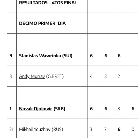
RESULTADOS – 4TOS FINAL
DÉCIMO PRIMER DÍA
9
Stanislas Wawrinka (SUI)
6
6
6
3
Andy Murray
(G.BRET)
4
3
2
1
Novak Djokovic
(SRB)
6
6
3
6
21
Mikhail Youzhny (RUS)
3
2
6
0