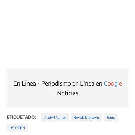
En Línea - Periodismo en Línea en
G
o
o
g
l
e
Noticias
ETIQUETADO:
Andy Murray
Novak Djokovic
Tenis
US OPEN