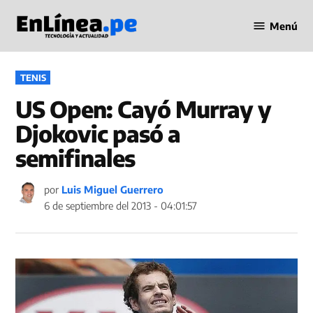
Saltar
Menú
al
Periodismo
contenido
en Línea
PUBLICADO
TENIS
EN
US Open: Cayó Murray y
Djokovic pasó a
semifinales
por
Luis Miguel Guerrero
6 de septiembre del 2013 - 04:01:57