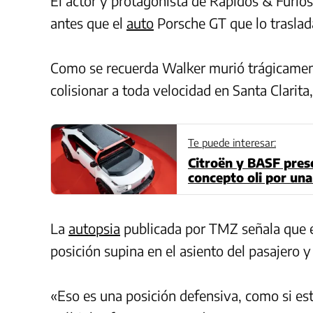
El actor y protagonista de Rápidos & Furio
antes que el
auto
Porsche GT que lo traslad
Como se recuerda Walker murió trágicament
colisionar a toda velocidad en Santa Clarita,
Te puede interesar:
Citroën y BASF prese
concepto oli por una
La
autopsia
publicada por TMZ señala que e
posición supina en el asiento del pasajero y
«Eso es una posición defensiva, como si es