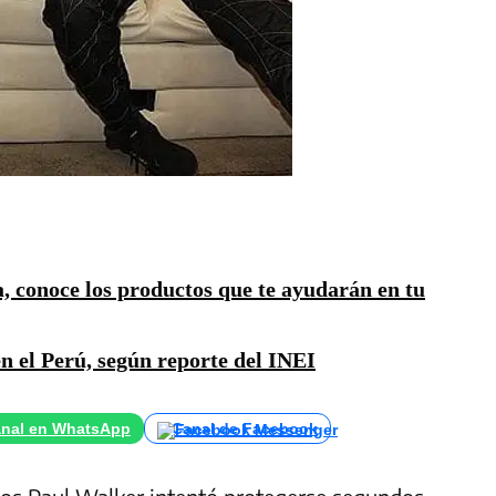
a, conoce los productos que te ayudarán en tu
n el Perú, según reporte del INEI
nal en WhatsApp
Canal de Facebook