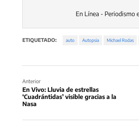
En Línea - Periodismo 
ETIQUETADO:
auto
Autopsia
Michael Rodas
Navegación
de
Anterior
En Vivo: Lluvia de estrellas
entradas
‘Cuadrántidas’ visible gracias a la
Nasa