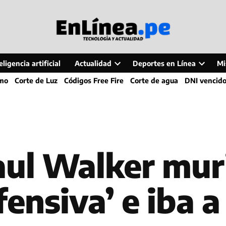
ligencia artificial
Actualidad
Deportes en Línea
Mi
Open
Open
smo
Corte de Luz
Códigos Free Fire
Corte de agua
DNI vencid
dropdown
dropdo
menu
menu
aul Walker mur
fensiva’ e iba 