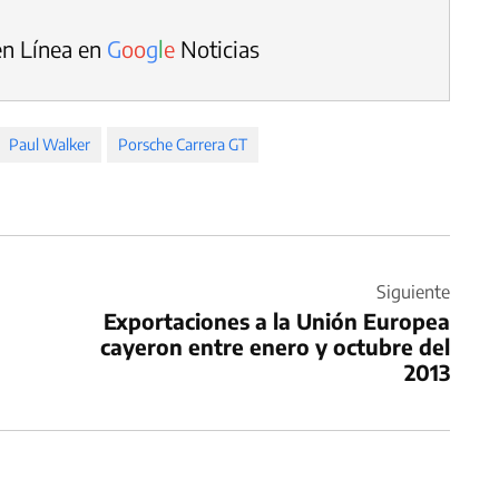
en Línea en
G
o
o
g
l
e
Noticias
Paul Walker
Porsche Carrera GT
Siguiente
Exportaciones a la Unión Europea
cayeron entre enero y octubre del
2013