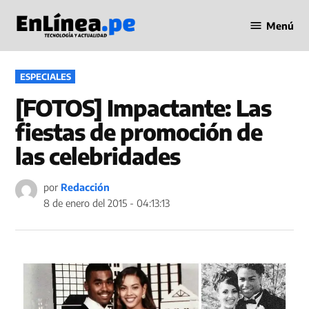
Saltar
Menú
al
Periodismo
contenido
en Línea
PUBLICADO
ESPECIALES
EN
[FOTOS] Impactante: Las
fiestas de promoción de
las celebridades
por
Redacción
8 de enero del 2015 - 04:13:13