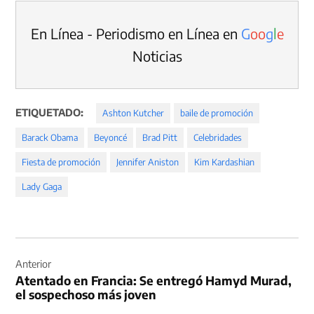
En Línea - Periodismo en Línea en
G
o
o
g
l
e
Noticias
ETIQUETADO:
Ashton Kutcher
baile de promoción
Barack Obama
Beyoncé
Brad Pitt
Celebridades
Fiesta de promoción
Jennifer Aniston
Kim Kardashian
Lady Gaga
Navegación
de
Anterior
Atentado en Francia: Se entregó Hamyd Murad,
entradas
el sospechoso más joven