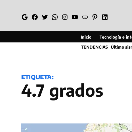
Saltar
al
Google
Facebook
Twitter
Whatsapp
Instagram
YouTube
Web
Pinterest
Linkedin
contenido
Inicio
Tecnología e inte
TENDENCIAS
Último si
ETIQUETA:
4.7 grados