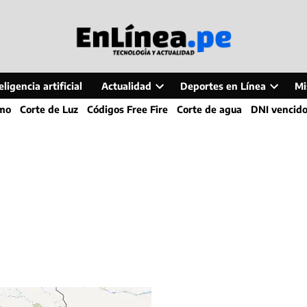
ligencia artificial
Actualidad
Deportes en Línea
Mi
Open
Open
smo
Corte de Luz
Códigos Free Fire
Corte de agua
DNI vencid
dropdown
dropdo
menu
menu