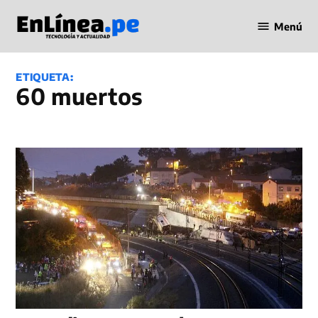
Saltar
Menú
al
Periodismo
contenido
en Línea
ETIQUETA:
60 muertos