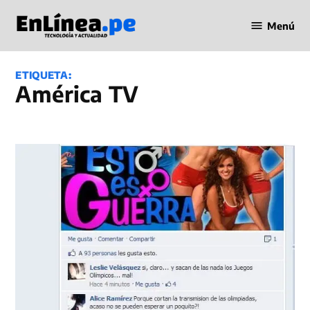
Saltar
Menú
al
Periodismo
contenido
en Línea
ETIQUETA:
América TV