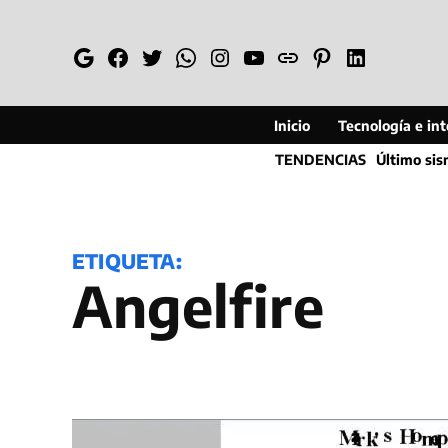
Saltar
al
Google
Facebook
Twitter
Whatsapp
Instagram
YouTube
Web
Pinterest
Linkedin
contenido
Inicio
Tecnología e inte
TENDENCIAS
Último si
ETIQUETA:
Angelfire