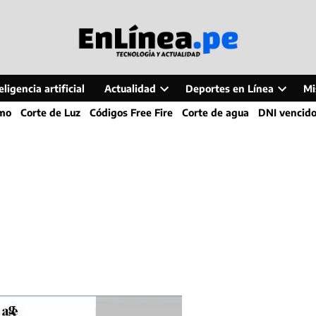
ligencia artificial
Actualidad
Deportes en Línea
Mi
Open
Open
smo
Corte de Luz
Códigos Free Fire
Corte de agua
DNI vencid
dropdown
dropdo
menu
menu