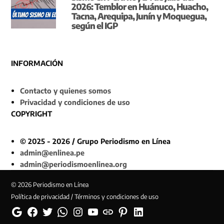
2026: Temblor en Huánuco, Huacho,
Tacna, Arequipa, Junín y Moquegua,
según el IGP
INFORMACIÓN
Contacto y quienes somos
Privacidad y condiciones de uso
COPYRIGHT
© 2025 - 2026 / Grupo Periodismo en Línea
admin@enlinea.pe
admin@periodismoenlinea.org
© 2026 Periodismo en Línea
Política de privacidad / Términos y condiciones de uso
Google
Facebook
Twitter
Whatsapp
Instagram
YouTube
Web
Pinterest
Linkedin