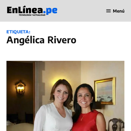
Saltar
Menú
al
Periodismo
contenido
en Línea
ETIQUETA:
Angélica Rivero