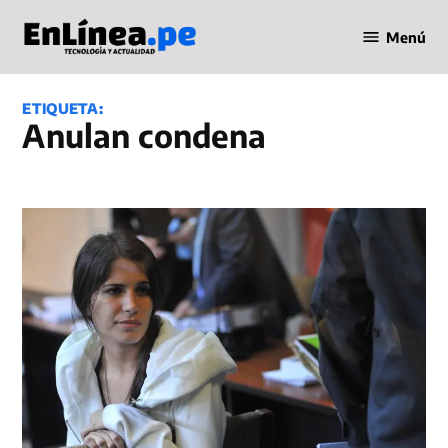
Saltar
Menú
al
Periodismo
contenido
en Línea
ETIQUETA:
Anulan condena