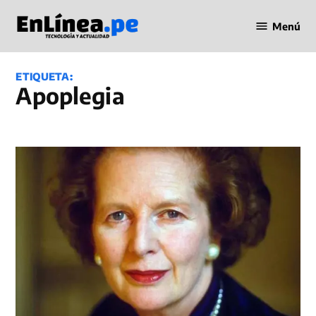
Saltar
Menú
al
Periodismo
contenido
en Línea
ETIQUETA:
Apoplegia