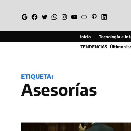
Saltar
al
Google
Facebook
Twitter
Whatsapp
Instagram
YouTube
Web
Pinterest
Linkedin
contenido
Inicio
Tecnología e inte
TENDENCIAS
Último si
ETIQUETA:
asesorías