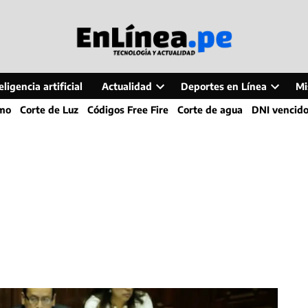
ligencia artificial
Actualidad
Deportes en Línea
Mi
Open
Open
smo
Corte de Luz
Códigos Free Fire
Corte de agua
DNI vencid
dropdown
dropdo
menu
menu