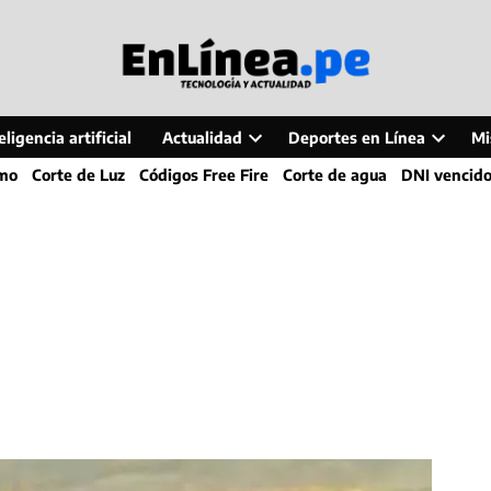
ligencia artificial
Actualidad
Deportes en Línea
Mi
Open
Open
smo
Corte de Luz
Códigos Free Fire
Corte de agua
DNI vencid
dropdown
dropdo
menu
menu