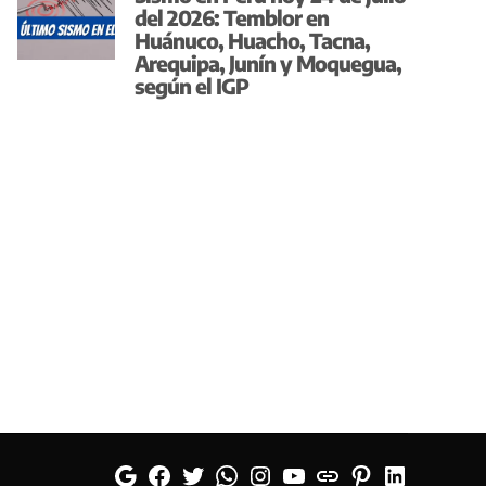
del 2026: Temblor en
Huánuco, Huacho, Tacna,
Arequipa, Junín y Moquegua,
según el IGP
Google
Facebook
Twitter
Whatsapp
Instagram
YouTube
Web
Pinterest
Linkedin