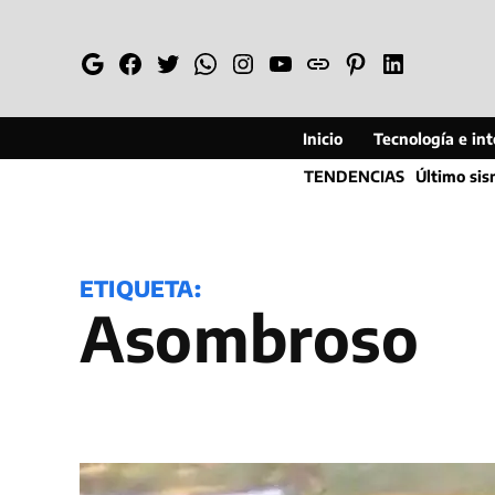
Saltar
al
Google
Facebook
Twitter
Whatsapp
Instagram
YouTube
Web
Pinterest
Linkedin
contenido
Inicio
Tecnología e inte
TENDENCIAS
Último si
ETIQUETA:
Asombroso