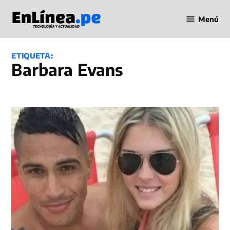
Saltar
Menú
al
Periodismo
contenido
en Línea
ETIQUETA:
Barbara Evans