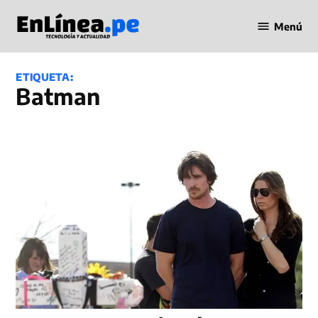
Saltar
Menú
al
Periodismo
contenido
en Línea
ETIQUETA:
Batman