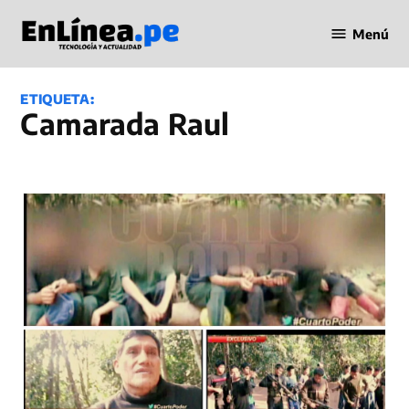
Saltar
Menú
al
Periodismo
contenido
en Línea
ETIQUETA:
Camarada Raul