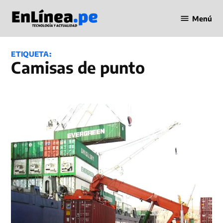
Saltar
Menú
al
Periodismo
contenido
en Línea
ETIQUETA:
camisas de punto