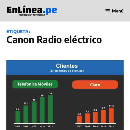
Saltar
Menú
al
Periodismo
contenido
en Línea
ETIQUETA:
Canon Radio eléctrico