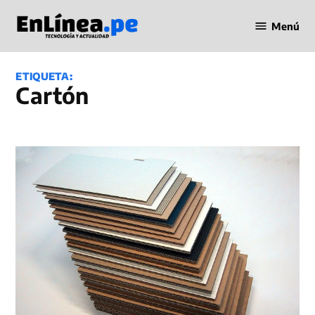
Saltar
Menú
al
Periodismo
contenido
en Línea
ETIQUETA:
cartón