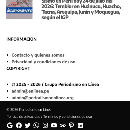
Sismo en Perú hoy 24 de julio del
2026: Temblor en Huánuco, Huacho,
Tacna, Arequipa, Junín y Moquegua,
según el IGP
INFORMACIÓN
Contacto y quienes somos
Privacidad y condiciones de uso
COPYRIGHT
© 2025 - 2026 / Grupo Periodismo en Línea
admin@enlinea.pe
admin@periodismoenlinea.org
© 2026 Periodismo en Línea
Política de privacidad / Términos y condiciones de uso
Google
Facebook
Twitter
Whatsapp
Instagram
YouTube
Web
Pinterest
Linkedin