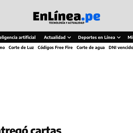
ligencia artificial
Actualidad
Deportes en Línea
Mi
Open
Open
smo
Corte de Luz
Códigos Free Fire
Corte de agua
DNI vencid
dropdown
dropdo
menu
menu
tregó cartas