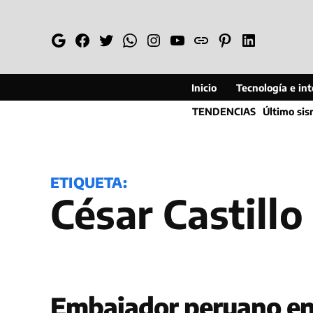
Saltar
al
Google
Facebook
Twitter
Whatsapp
Instagram
YouTube
Web
Pinterest
Linkedin
contenido
Inicio
Tecnología e inte
TENDENCIAS
Último si
ETIQUETA:
César Castillo
Embajador peruano en