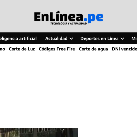
ligencia artificial
Actualidad
Deportes en Línea
Mi
Open
Open
smo
Corte de Luz
Códigos Free Fire
Corte de agua
DNI vencid
dropdown
dropdo
menu
menu