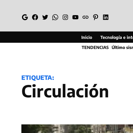
Saltar
al
Google
Facebook
Twitter
Whatsapp
Instagram
YouTube
Web
Pinterest
Linkedin
contenido
Inicio
Tecnología e inte
TENDENCIAS
Último si
ETIQUETA:
Circulación