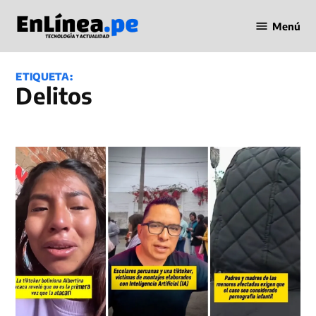
Saltar
Menú
al
Periodismo
contenido
en Línea
ETIQUETA:
delitos