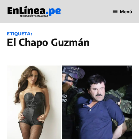
Saltar
Menú
al
Periodismo
contenido
en Línea
ETIQUETA:
el Chapo Guzmán