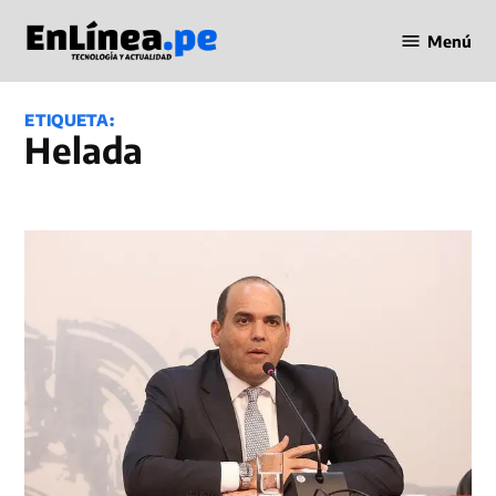
Saltar
Menú
al
Periodismo
contenido
en Línea
ETIQUETA:
helada