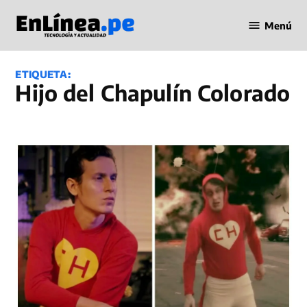
Saltar
Menú
al
Periodismo
contenido
en Línea
ETIQUETA:
Hijo del Chapulín Colorado