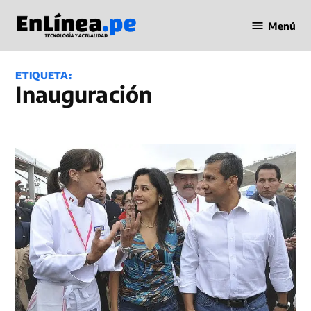
Saltar
Menú
al
Periodismo
contenido
en Línea
ETIQUETA:
Inauguración