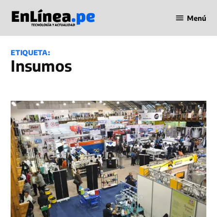
Saltar
Menú
al
Periodismo
contenido
en Línea
ETIQUETA:
insumos