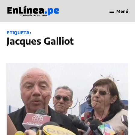
Saltar
Menú
al
Periodismo
contenido
en Línea
ETIQUETA:
Jacques Galliot