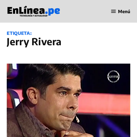
Saltar
Menú
al
Periodismo
contenido
en Línea
ETIQUETA:
Jerry Rivera