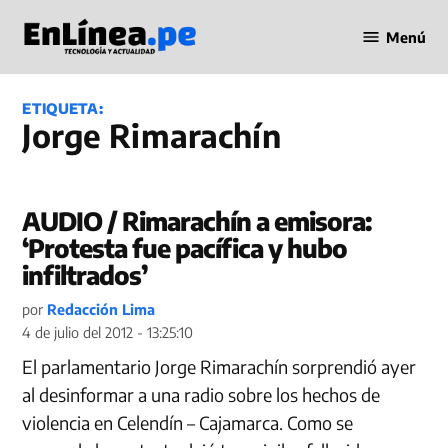
Saltar
Menú
al
Periodismo
contenido
en Línea
ETIQUETA:
Jorge Rimarachín
AUDIO / Rimarachín a emisora:
‘Protesta fue pacífica y hubo
infiltrados’
por
Redacción Lima
4 de julio del 2012 - 13:25:10
El parlamentario Jorge Rimarachín sorprendió ayer
al desinformar a una radio sobre los hechos de
violencia en Celendín – Cajamarca. Como se