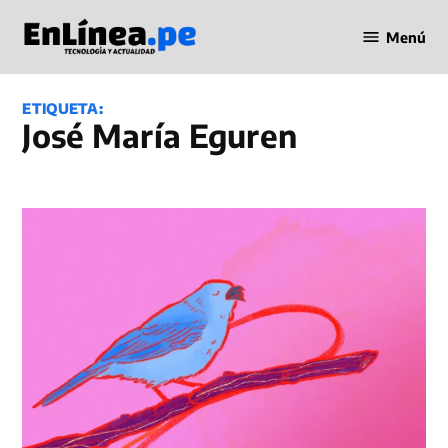
Saltar
Menú
al
Periodismo
contenido
en Línea
ETIQUETA:
José María Eguren