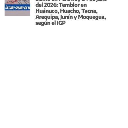
del 2026: Temblor en
Huánuco, Huacho, Tacna,
Arequipa, Junín y Moquegua,
según el IGP