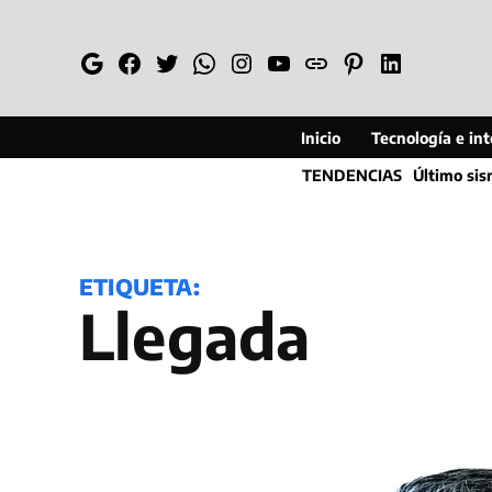
Saltar
al
Google
Facebook
Twitter
Whatsapp
Instagram
YouTube
Web
Pinterest
Linkedin
contenido
Inicio
Tecnología e inte
TENDENCIAS
Último si
ETIQUETA:
Llegada