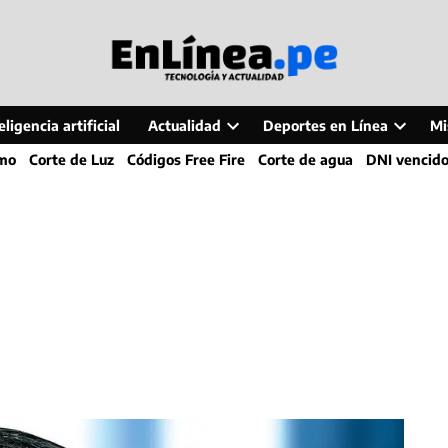
ligencia artificial
Actualidad
Deportes en Línea
Mi
Open
Open
smo
Corte de Luz
Códigos Free Fire
Corte de agua
DNI vencid
dropdown
dropdo
menu
menu