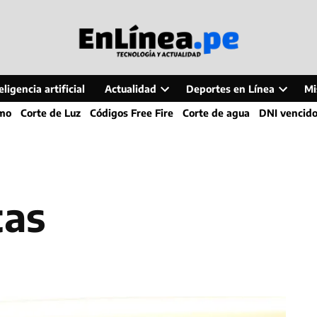
ligencia artificial
Actualidad
Deportes en Línea
Mi
Open
Open
smo
Corte de Luz
Códigos Free Fire
Corte de agua
DNI vencid
dropdown
dropdo
menu
menu
tas