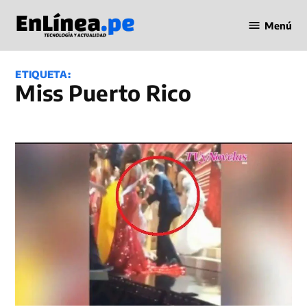
Saltar
Menú
al
Periodismo
contenido
en Línea
ETIQUETA:
Miss Puerto Rico