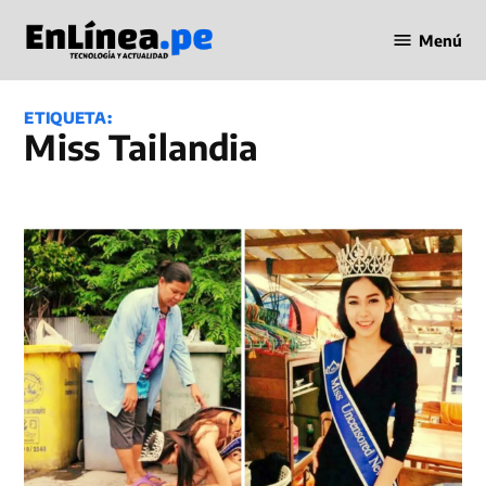
Saltar
Menú
al
Periodismo
contenido
en Línea
ETIQUETA:
Miss Tailandia