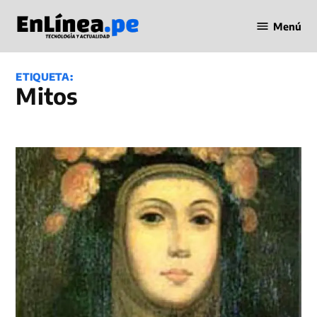
Saltar
Menú
al
Periodismo
contenido
en Línea
ETIQUETA:
Mitos