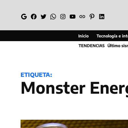
Saltar
al
Google
Facebook
Twitter
Whatsapp
Instagram
YouTube
Web
Pinterest
Linkedin
contenido
Inicio
Tecnología e inte
TENDENCIAS
Último si
ETIQUETA:
Monster Ene