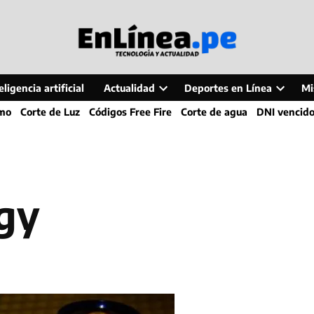
ligencia artificial
Actualidad
Deportes en Línea
Mi
Open
Open
smo
Corte de Luz
Códigos Free Fire
Corte de agua
DNI vencid
dropdown
dropdo
menu
menu
rgy