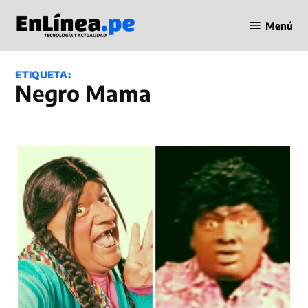
Saltar
Menú
al
Periodismo
contenido
en Línea
ETIQUETA:
Negro Mama