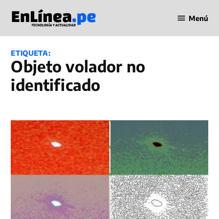
Saltar
Menú
al
Periodismo
contenido
en Línea
ETIQUETA:
Objeto volador no
identificado