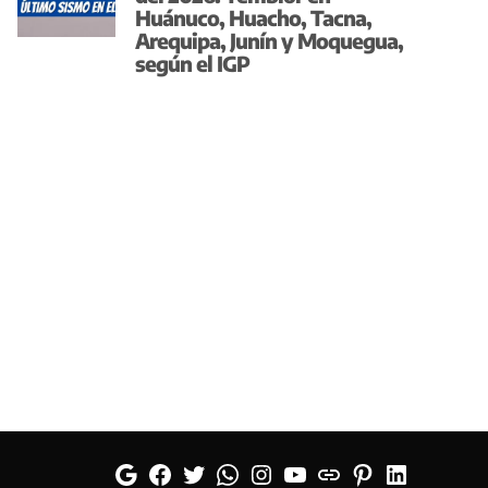
Huánuco, Huacho, Tacna,
Arequipa, Junín y Moquegua,
según el IGP
Google
Facebook
Twitter
Whatsapp
Instagram
YouTube
Web
Pinterest
Linkedin