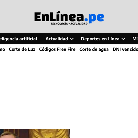
ligencia artificial
Actualidad
Deportes en Línea
Mi
Open
Open
smo
Corte de Luz
Códigos Free Fire
Corte de agua
DNI vencid
dropdown
dropdo
menu
menu