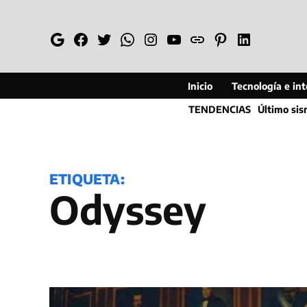
Saltar
al
Google
Facebook
Twitter
Whatsapp
Instagram
YouTube
Web
Pinterest
Linkedin
contenido
Inicio
Tecnología e inte
TENDENCIAS
Último si
ETIQUETA:
Odyssey