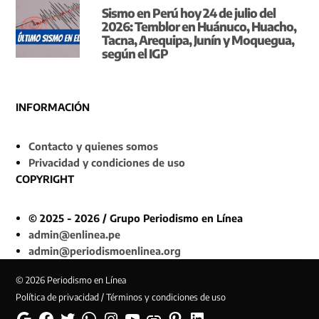
Sismo en Perú hoy 24 de julio del
2026: Temblor en Huánuco, Huacho,
Tacna, Arequipa, Junín y Moquegua,
según el IGP
INFORMACIÓN
Contacto y quienes somos
Privacidad y condiciones de uso
COPYRIGHT
© 2025 - 2026 / Grupo Periodismo en Línea
admin@enlinea.pe
admin@periodismoenlinea.org
© 2026 Periodismo en Línea
Política de privacidad / Términos y condiciones de uso
Google
Facebook
Twitter
Whatsapp
Instagram
YouTube
Web
Pinterest
Linkedin