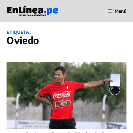
Saltar
Menú
al
Periodismo
contenido
en Línea
ETIQUETA:
Oviedo