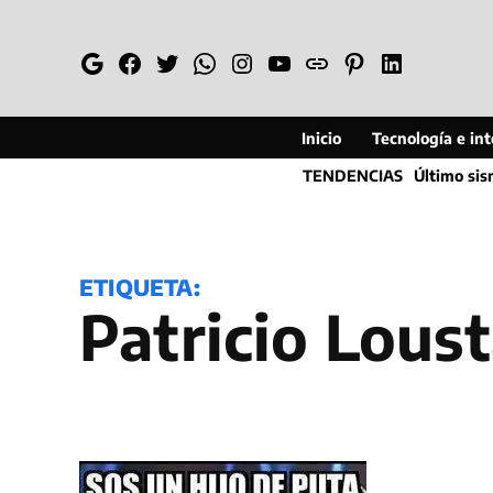
Saltar
al
Google
Facebook
Twitter
Whatsapp
Instagram
YouTube
Web
Pinterest
Linkedin
contenido
Inicio
Tecnología e inte
TENDENCIAS
Último si
ETIQUETA:
Patricio Lous