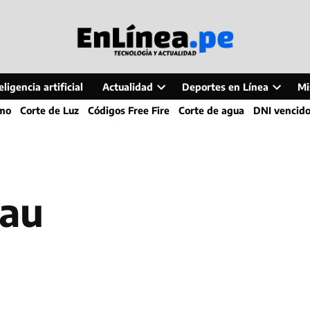
ligencia artificial
Actualidad
Deportes en Línea
Mi
Open
Open
smo
Corte de Luz
Códigos Free Fire
Corte de agua
DNI vencid
dropdown
dropdo
menu
menu
tau