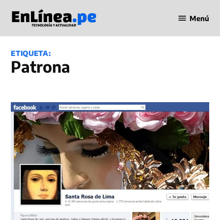
Saltar
Menú
al
Periodismo
contenido
en Línea
ETIQUETA:
Patrona