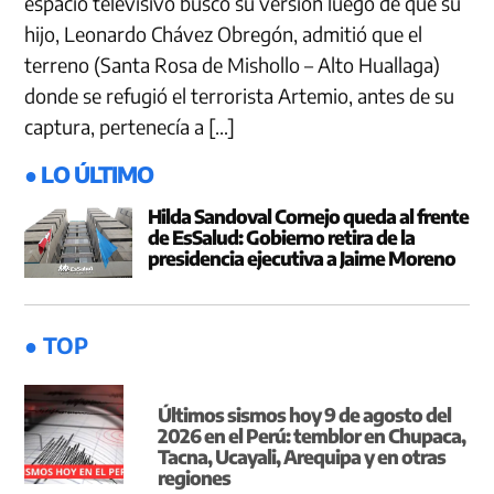
espacio televisivo buscó su versión luego de que su
hijo, Leonardo Chávez Obregón, admitió que el
terreno (Santa Rosa de Mishollo – Alto Huallaga)
donde se refugió el terrorista Artemio, antes de su
captura, pertenecía a […]
● LO ÚLTIMO
Hilda Sandoval Cornejo queda al frente
de EsSalud: Gobierno retira de la
presidencia ejecutiva a Jaime Moreno
● TOP
Últimos sismos hoy 9 de agosto del
2026 en el Perú: temblor en Chupaca,
Tacna, Ucayali, Arequipa y en otras
regiones